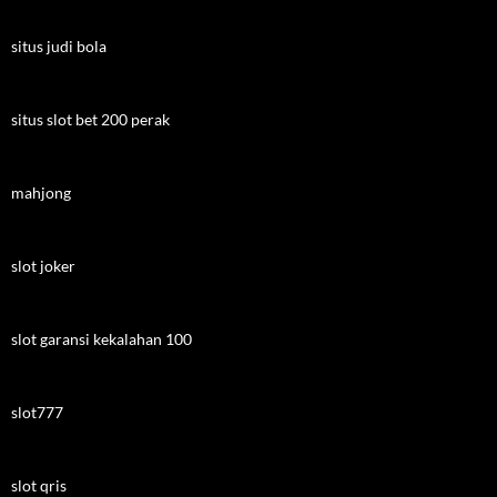
situs judi bola
situs slot bet 200 perak
mahjong
slot joker
slot garansi kekalahan 100
slot777
slot qris