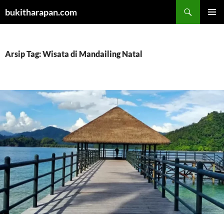
Cari
bukitharapan.com
LANGSUNG
MENU
KE
UTAMA
ISI
Arsip Tag: Wisata di Mandailing Natal