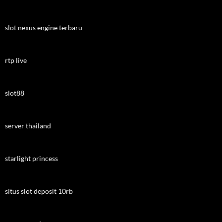
slot nexus engine terbaru
rtp live
slot88
server thailand
starlight princess
situs slot deposit 10rb