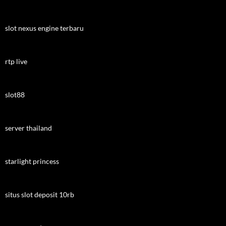
slot nexus engine terbaru
rtp live
slot88
server thailand
starlight princess
situs slot deposit 10rb