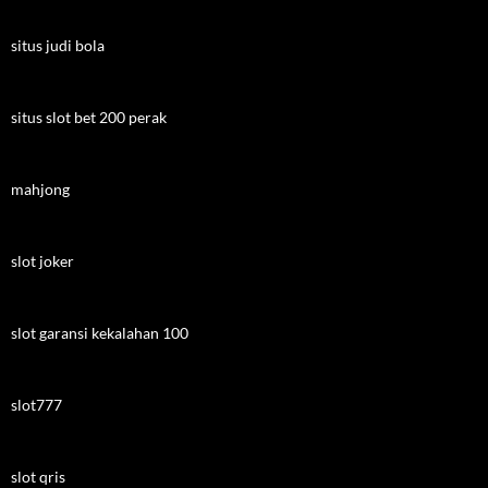
situs judi bola
situs slot bet 200 perak
mahjong
slot joker
slot garansi kekalahan 100
slot777
slot qris