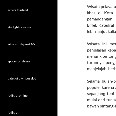
Wisata pelayara
server thailand
khas di Kota 
pemandangan la
Eiffel, Katedr
starlight princess
lebih lanjut kal
Wisata ini me
situs slot deposit 10rb
penjelasan kepa
menarik tentang 
spaceman demo
turunnya pengj
menjelajahi berb
gates of olympus slot
Selama bulan-b
populer karena 
sepanjang tepi 
judi slot online
mulai dari tur 
bawah bintang-b
judi slot