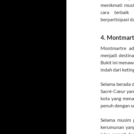
menikmati musi
cara terbaik
berpartisipasi d
4. Montmart
Montmartre ad
menjadi destina
Bukit ini menaw
indah dari ketin
Selama berada d
Sacré-Cœur yan
kota yang menak
penuh dengan se
Selama musim p
kerumunan yang