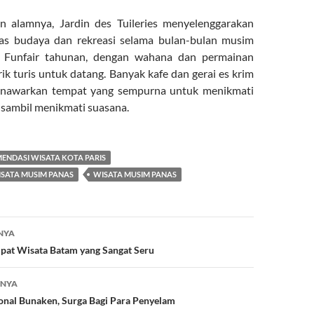
an alamnya, Jardin des Tuileries menyelenggarakan
itas budaya dan rekreasi selama bulan-bulan musim
es Funfair tahunan, dengan wahana dan permainan
ik turis untuk datang. Banyak kafe dan gerai es krim
enawarkan tempat yang sempurna untuk menikmati
sambil menikmati suasana.
ENDASI WISATA KOTA PARIS
SATA MUSIM PANAS
WISATA MUSIM PANAS
NYA
at Wisata Batam yang Sangat Seru
TNYA
onal Bunaken, Surga Bagi Para Penyelam