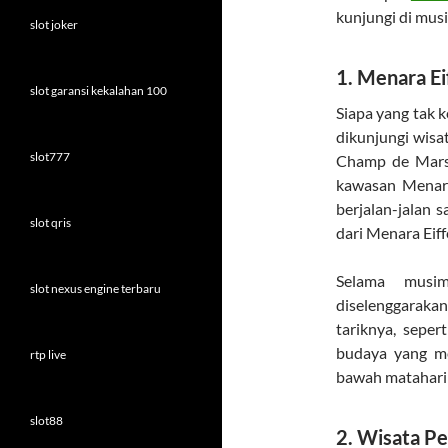
kunjungi di mus
slot joker
1. Menara Ei
slot garansi kekalahan 100
Siapa yang tak k
dikunjungi wisa
slot777
Champ de Mars 
kawasan Menara
berjalan-jalan
slot qris
dari Menara Eiffe
Selama musim
slot nexus engine terbaru
diselenggarak
tariknya, seper
budaya yang me
rtp live
bawah matahari 
slot88
2. Wisata Pe