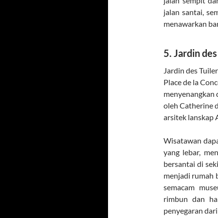
jalan sempit dan
jalan santai, s
menawarkan ban
5. Jardin des
Jardin des Tuile
Place de la Conc
menyenangkan di
oleh Catherine 
arsitek lanskap 
Wisatawan dapat 
yang lebar, me
bersantai di sek
menjadi rumah b
semacam museu
rimbun dan ha
penyegaran dari 