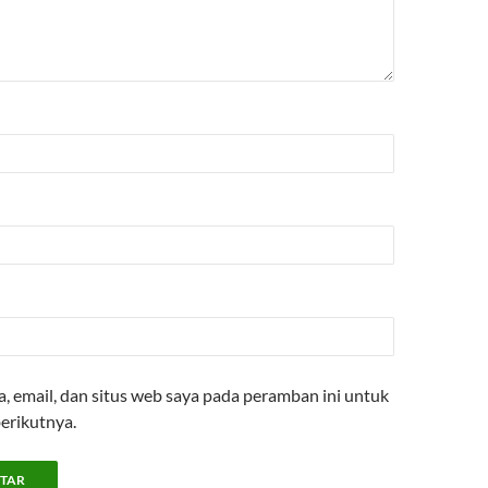
 email, dan situs web saya pada peramban ini untuk
erikutnya.