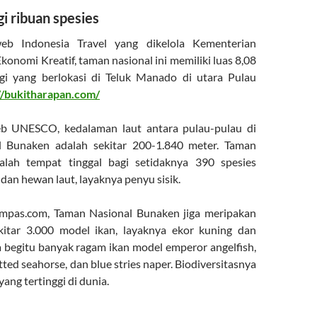
i ribuan spesies
web Indonesia Travel yang dikelola Kementerian
konomi Kreatif, taman nasional ini memiliki luas 8,08
egi yang berlokasi di Teluk Manado di utara Pulau
//bukitharapan.com/
eb UNESCO, kedalaman laut antara pulau-pulau di
 Bunaken adalah sekitar 200-1.840 meter. Taman
dalah tempat tinggal bagi setidaknya 390 spesies
dan hewan laut, layaknya penyu sisik.
ompas.com, Taman Nasional Bunaken jiga meripakan
ekitar 3.000 model ikan, layaknya ekor kuning dan
a begitu banyak ragam ikan model emperor angelfish,
tted seahorse, dan blue stries naper. Biodiversitasnya
yang tertinggi di dunia.