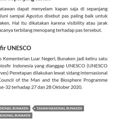
satawan dapat menyelam kapan saja di sepanjang
Juni sampai Agustus disebut pas paling baik untuk
en. Hal itu dikatakan karena visibility atau jarak
canya terbilang menopang terhadap pas tersebut.
osfir UNESCO
b Kementerian Luar Negeri, Bunaken jadi keliru satu
r biosfir Indonesia yang dianggap UNESCO (UNESCO
ves) Penetapan dilakukan lewat sidang internasional
Council of the Man and the Biosphere Programme
ke-32 terhadap 27 dan 28 Oktober 2020.
SIONAL BUNAKEN
TAMAN NASIONAL BUNAKEN
NASIONAL BUNAKEN