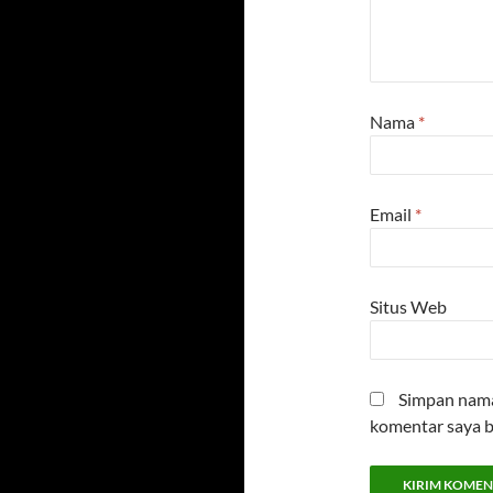
Nama
*
Email
*
Situs Web
Simpan nama,
komentar saya b