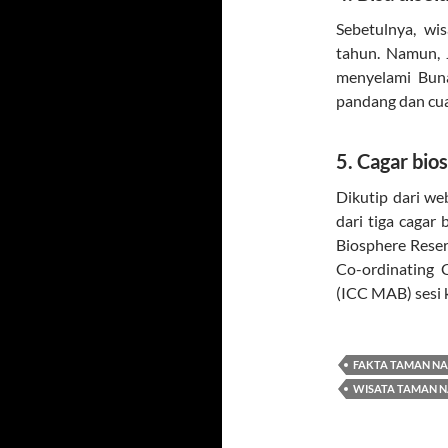
Sebetulnya, wi
tahun. Namun, 
menyelami Bunak
pandang dan cua
5. Cagar bi
Dikutip dari we
dari tiga caga
Biosphere Reser
Co-ordinating 
(ICC MAB) sesi 
FAKTA TAMAN NA
WISATA TAMAN 