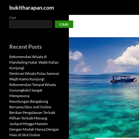
Cari
bukitharapan.com
Cari
CARI
Recent Posts
Rekomendasi Wisata di
Mandailing Natal, Wajib Kalian
Kunjungi
Destinasi Wisata Pulau Samosir
Wajib Kamu Kunjungi
Rekomendasi Tempat Wisata
Gunungkidul Sangat
Mempesona
Keuntungan Bergabung
Bersama Situs Judi Online
Berikan Pengalaman Terbaik
Pilihan Terbaik Menang
Jackpot Hingga Maxwin
Dengan Mudah Hanya Dengan
Main di Slot Online