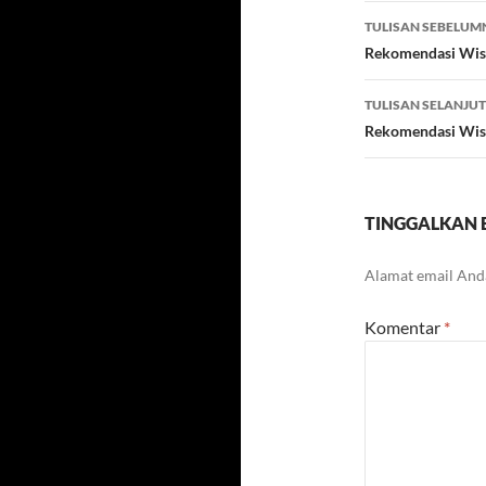
Navigasi
TULISAN SEBELUM
Tulisan
Rekomendasi Wisa
TULISAN SELANJU
Rekomendasi Wisa
TINGGALKAN 
Alamat email Anda
Komentar
*