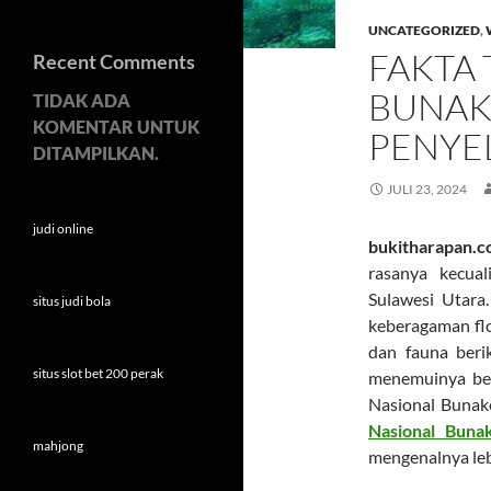
UNCATEGORIZED
,
FAKTA
Recent Comments
BUNAKE
TIDAK ADA
KOMENTAR UNTUK
PENYE
DITAMPILKAN.
JULI 23, 2024
judi online
bukitharapan.
rasanya kecua
Sulawesi Utara.
situs judi bola
keberagaman flo
dan fauna beri
situs slot bet 200 perak
menemuinya ber
Nasional Bunak
Nasional Buna
mahjong
mengenalnya leb