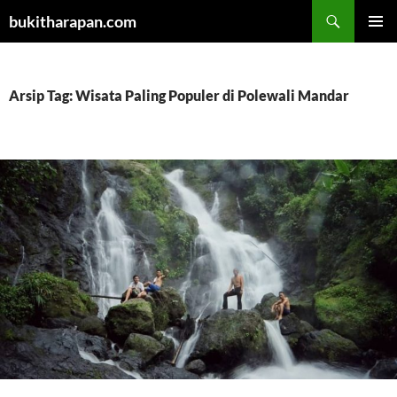
Cari
bukitharapan.com
LANGSUNG
MENU
KE
UTAMA
ISI
Arsip Tag: Wisata Paling Populer di Polewali Mandar