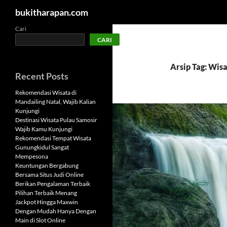
Cari
bukitharapan.com
Cari
CARI
Arsip Tag: Wisa
Recent Posts
Rekomendasi Wisata di
Mandailing Natal, Wajib Kalian
Kunjungi
Destinasi Wisata Pulau Samosir
Wajib Kamu Kunjungi
Rekomendasi Tempat Wisata
Gunungkidul Sangat
Mempesona
Keuntungan Bergabung
Bersama Situs Judi Online
Berikan Pengalaman Terbaik
Pilihan Terbaik Menang
Jackpot Hingga Maxwin
Dengan Mudah Hanya Dengan
Main di Slot Online