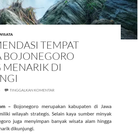
WISATA
ENDASI TEMPAT
A BOJONEGORO
 MENARIK DI
NGI
4
TINGGALKAN KOMENTAR
com –
Bojonegoro merupakan kabupaten di Jawa
liki wilayah strategis. Selain kaya sumber minyak
egoro juga menyimpan banyak wisata alam hingga
arik dikunjungi.