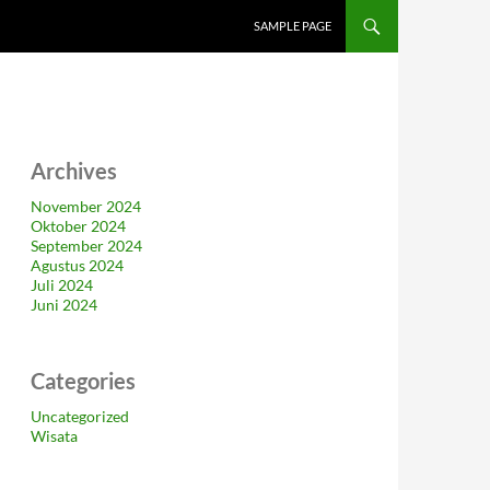
LANGSUNG KE ISI
SAMPLE PAGE
Archives
November 2024
Oktober 2024
September 2024
Agustus 2024
Juli 2024
Juni 2024
Categories
Uncategorized
Wisata