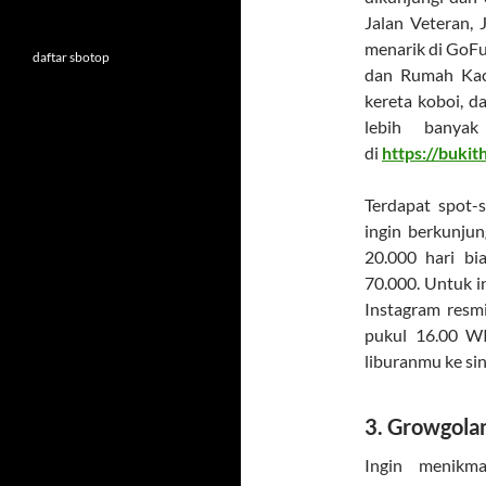
Jalan Veteran,
menarik di GoFu
daftar sbotop
dan Rumah Kaca
kereta koboi, d
lebih banyak
di
https://buki
Terdapat spot-
ingin berkunjun
20.000 hari bi
70.000. Untuk i
Instagram resm
pukul 16.00 WI
liburanmu ke sin
3. Growgola
Ingin menikma