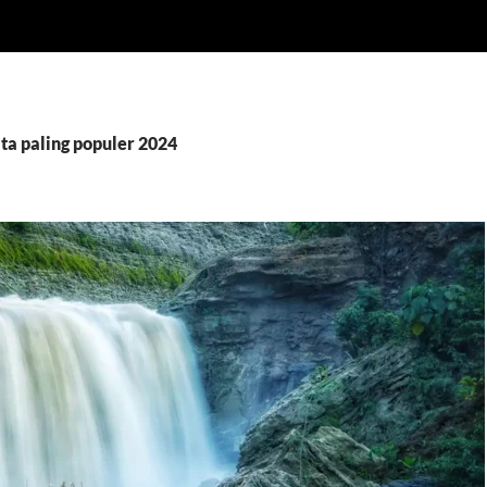
ta paling populer 2024