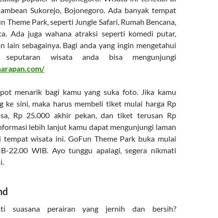
 Jambean Sukorejo, Bojonegoro. Ada banyak tempat
n Theme Park, seperti Jungle Safari, Rumah Bencana,
. Ada juga wahana atraksi seperti komedi putar,
an lain sebagainya. Bagi anda yang ingin mengetahui
 seputaran wisata anda bisa mengunjungi
tharapan.com/
spot menarik bagi kamu yang suka foto. Jika kamu
g ke sini, maka harus membeli tiket mulai harga Rp
asa, Rp 25.000 akhir pekan, dan tiket terusan Rp
nformasi lebih lanjut kamu dapat mengunjungi laman
i tempat wisata ini. GoFun Theme Park buka mulai
B-22.00 WIB. Ayo tunggu apalagi, segera nikmati
i.
nd
ti suasana perairan yang jernih dan bersih?