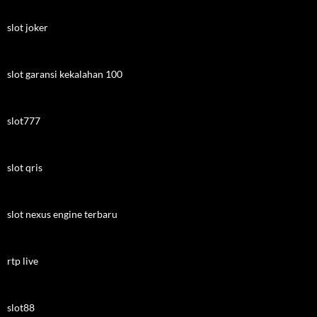
slot joker
slot garansi kekalahan 100
slot777
slot qris
slot nexus engine terbaru
rtp live
slot88