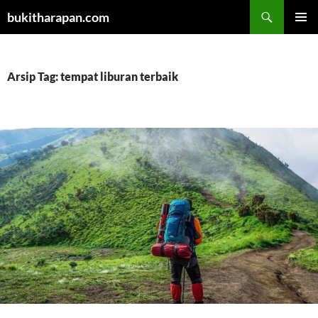
Cari
bukitharapan.com
LANGSUNG
MENU
KE
UTAMA
ISI
Arsip Tag: tempat liburan terbaik