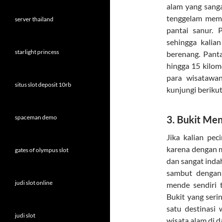
alam yang sang
tenggelam memb
server thailand
pantai sanur. 
sehingga kalian
starlight princess
berenang. Pant
hingga 15 kilom
para wisatawa
situs slot deposit 10rb
kunjungi berikut
spaceman demo
3. Bukit Me
Jika kalian pe
karena dengan 
gates of olympus slot
dan sangat indah
sambut dengan
judi slot online
mende sendiri t
Bukit yang serin
satu destinasi
judi slot
wisata alam di d