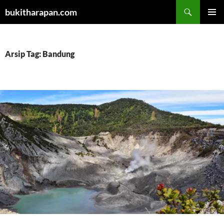
Cari
bukitharapan.com
LANGSUNG
MENU
KE
UTAMA
ISI
Arsip Tag: Bandung