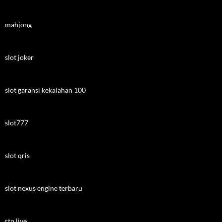
mahjong
slot joker
slot garansi kekalahan 100
slot777
slot qris
slot nexus engine terbaru
rtp live