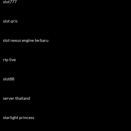
slot777
slot qris
slot nexus engine terbaru
rtp live
slot88
server thailand
starlight princess