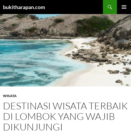
Cari
bukitharapan.com
LANGSUNG
MENU
KE
UTAMA
ISI
WISATA
DESTINASI WISATA TERBAIK
DI LOMBOK YANG WAJIB
DIKUNJUNGI